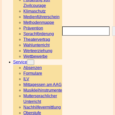
Zivilcourage
Klimaschutz
Medienführerschein
Methodenmappe
Prävention
Suchen
Sprachförderung
Theatervertrag
Wahlunterricht
Werteerziehung
Wettbewerbe
Service
Absenzen
Formulare
ILV
Mittagessen am AAG
Musikleihinstrumente
Muttersprachlicher
Unterricht
Nachhilfevermittlung
Oberstufe