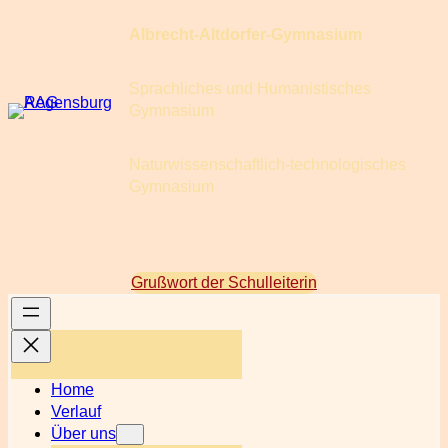
Zum
Albrecht-Altdorfer-Gymnasium
Inhalt
springen
Sprachliches und Humanistisches
Gymnasium
Naturwissenschaftlich-technologisches
Gymnasium
Grußwort der Schulleiterin
Home
Verlauf
Über uns