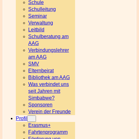
Schule
Schulleitung
Seminar
Verwaltung
Leitbild
Schulberatung am
AAG
Verbindungslehrer
am AAG
SMV
Elternbeirat
Bibliothek am AAG
Was verbindet uns
seit Jahren mit
Simbabwe?
Sponsoren
Verein der Freunde
Profil
Erasmus+
Fahrtenprogramm
Förderung von