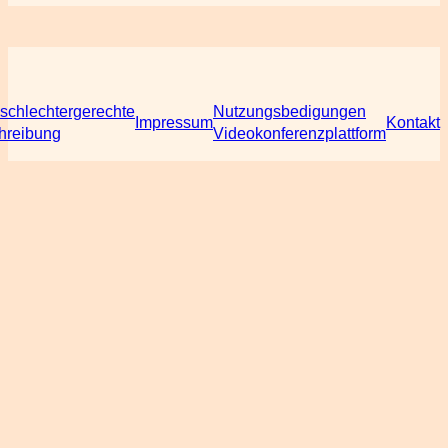
schlechtergerechte
Nutzungsbedigungen
Impressum
Kontakt
hreibung
Videokonferenzplattform