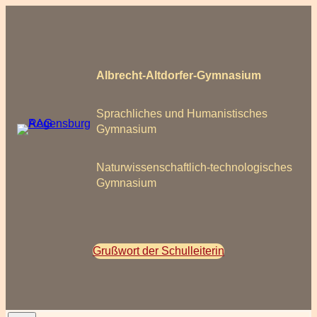
Zum
Inhalt
springen
Albrecht-Altdorfer-Gymnasium
Sprachliches und Humanistisches
Gymnasium
Naturwissenschaftlich-technologisches
Gymnasium
Grußwort der Schulleiterin