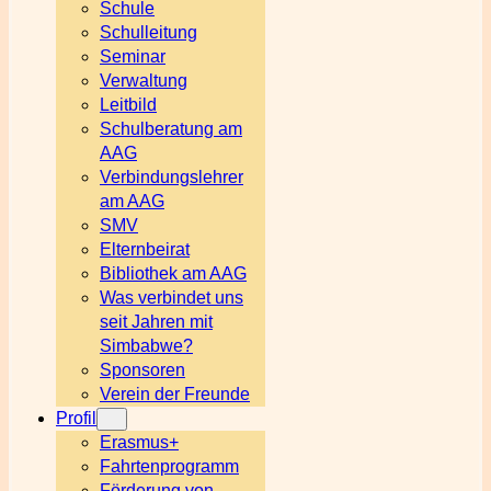
Schule
Schulleitung
Seminar
Verwaltung
Leitbild
Schulberatung am
AAG
Verbindungslehrer
am AAG
SMV
Elternbeirat
Bibliothek am AAG
Was verbindet uns
seit Jahren mit
Simbabwe?
Sponsoren
Verein der Freunde
Profil
Erasmus+
Fahrtenprogramm
Förderung von