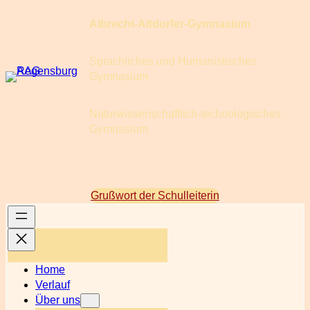
Zum
Albrecht-Altdorfer-Gymnasium
Inhalt
springen
Sprachliches und Humanistisches
Gymnasium
Naturwissenschaftlich-technologisches
Gymnasium
Grußwort der Schulleiterin
Home
Verlauf
Über uns