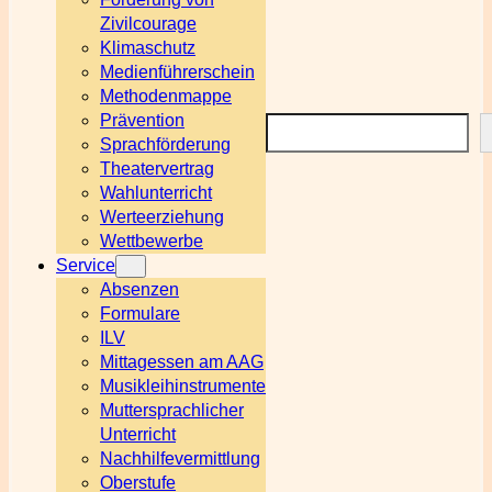
Zivilcourage
Klimaschutz
Medienführerschein
Methodenmappe
Prävention
Suchen
Sprachförderung
Theatervertrag
Wahlunterricht
Werteerziehung
Wettbewerbe
Service
Absenzen
Formulare
ILV
Mittagessen am AAG
Musikleihinstrumente
Muttersprachlicher
Unterricht
Nachhilfevermittlung
Oberstufe