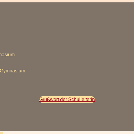
mnasium
s Gymnasium
Grußwort der Schulleiterin