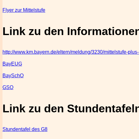
Flyer zur Mittelstufe
Link zu den Informatione
http://www.km.bayern.de/eltern/meldung/3230/mittelstufe-plus-
BayEUG
BaySchO
GSO
Link zu den Stundentafel
Stundentafel des G8