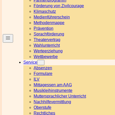
Fahrtenprogramm
Förderung von Zivilcourage
Klimaschutz
Medienführerschein
Methodenmappe
Prävention
Sprachförderung
Theatervertrag
Wahlunterricht
Werteerziehung
Wettbewerbe
Service
Absenzen
Formulare
ILV
Mittagessen am AAG
Musikleihinstrumente
Muttersprachlicher Unterricht
Nachhilfevermittlung
Oberstufe
Rechtliches