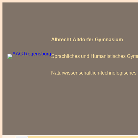
Zum
Inhalt
springen
Albrecht-Altdorfer-Gymnasium
Sprachliches und Humanistisches Gy
Naturwissenschaftlich-technologische