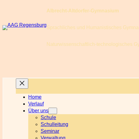
Zum
Albrecht-Altdorfer-Gymnasium
Inhalt
springen
Sprachliches und Humanistisches Gymn
Naturwissenschaftlich-technologisches 
Home
Verlauf
Über uns
Schule
Schulleitung
Seminar
Verwaltung