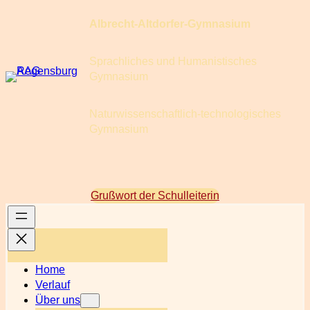
Zum
Albrecht-Altdorfer-Gymnasium
Inhalt
springen
Sprachliches und Humanistisches
Gymnasium
Naturwissenschaftlich-technologisches
Gymnasium
Grußwort der Schulleiterin
Home
Verlauf
Über uns