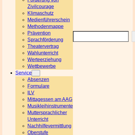
Zivilcourage
Klimaschutz
Medienführerschein
Methodenmappe
Prävention
Suchen
Sprachförderung
Theatervertrag
Wahlunterricht
Werteerziehung
Wettbewerbe
Service
Absenzen
Formulare
ILV
Mittagessen am AAG
Musikleihinstrumente
Muttersprachlicher
Unterricht
Nachhilfevermittlung
Oberstufe