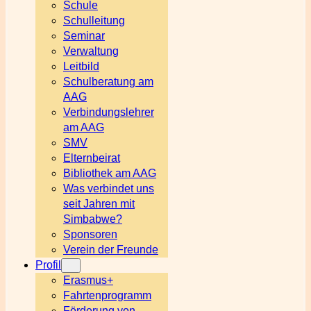
Schule
Schulleitung
Seminar
Verwaltung
Leitbild
Schulberatung am
AAG
Verbindungslehrer
am AAG
SMV
Elternbeirat
Bibliothek am AAG
Was verbindet uns
seit Jahren mit
Simbabwe?
Sponsoren
Verein der Freunde
Profil
Erasmus+
Fahrtenprogramm
Förderung von